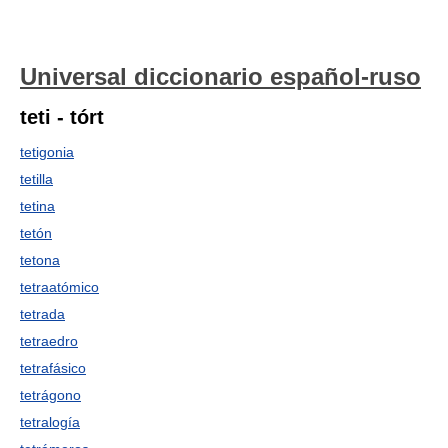
Universal diccionario español-ruso
teti - tórt
tetigonia
tetilla
tetina
tetón
tetona
tetraatómico
tetrada
tetraedro
tetrafásico
tetrágono
tetralogía