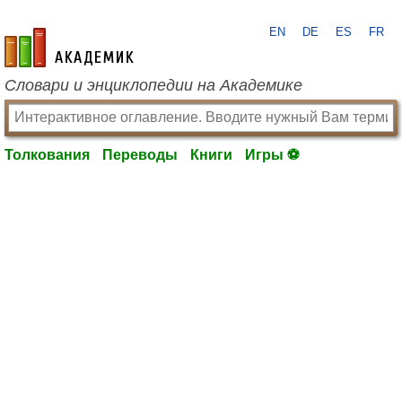
EN
DE
ES
FR
academic.ru
Словари и энциклопедии на Академике
Толкования
Переводы
Книги
Игры ⚽