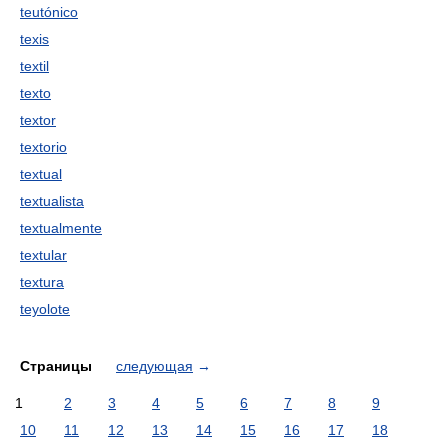
teutónico
texis
textil
texto
textor
textorio
textual
textualista
textualmente
textular
textura
teyolote
Страницы
следующая
→
1
2
3
4
5
6
7
8
9
10
11
12
13
14
15
16
17
18