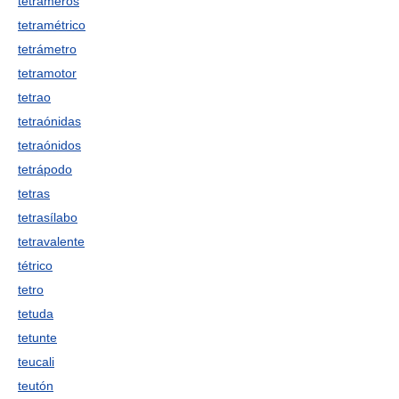
tetrámeros
tetramétrico
tetrámetro
tetramotor
tetrao
tetraónidas
tetraónidos
tetrápodo
tetras
tetrasílabo
tetravalente
tétrico
tetro
tetuda
tetunte
teucali
teutón